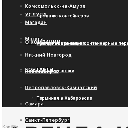
Комсомольск-на-Амуре
УСЛУГИ
Продажа контейнеров
Магадан
Москва
О КОМПАНИИ
Аренда контейнеров
Железнодорожные контейнерные пер
Нижний Новгород
КОНТАКТЫ
Новосибирск
Грузоперевозки
Петропавловск-Камчатский
Терминал в Хабаровске
Самара
Санкт-Петербург
KontDV