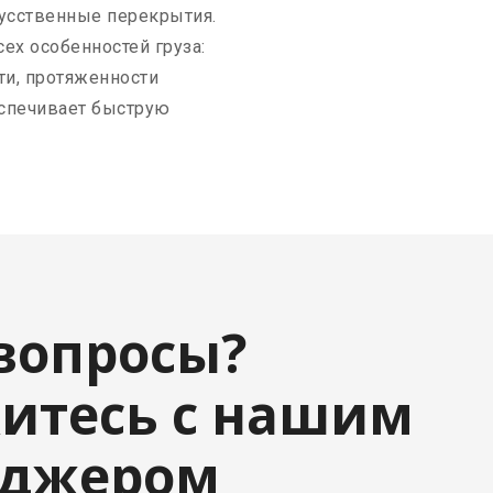
кусственные перекрытия.
ех особенностей груза:
ти, протяженности
еспечивает быструю
 вопросы?
итесь с нашим
еджером