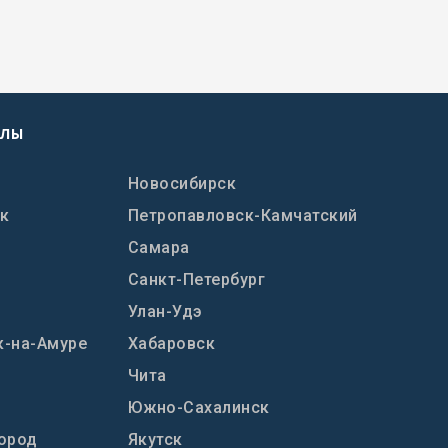
АЛЫ
Новосибирск
к
Петропавловск-Камчатский
Самара
Санкт-Петербург
Улан-Удэ
-на-Амуре
Хабаровск
Чита
Южно-Сахалинск
ород
Якутск